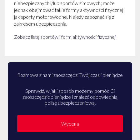
niebezpiecznych i/lub sportów zimowych; może
jednak obejmować takie formy aktywności fizycznej
jak sporty motorowodne. Należy zapoznać się z
zakresem ubezpieczenia.
Zobacz listę sportów i form aktywności fizycznej
Rozmowa z nami zaoszczędzi Twój czas i pieniądze
Sprawdź, w jaki sposób możemy pomóc Ci
zaoszczędzić pieniądze i znaleźć odpowiednią
polisę ubezpieczeniową.
Wycena