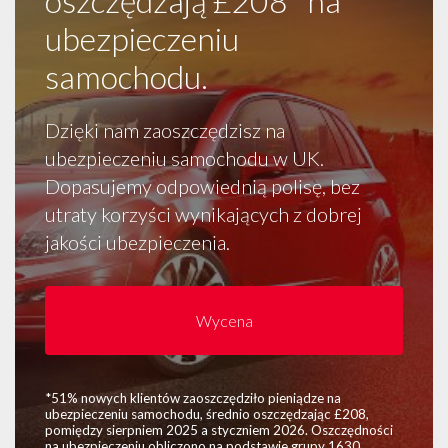
oszczędzają £208* na
ubezpieczeniu
samochodu.
Dzięki nam zaoszczędzisz na
ubezpieczeniu samochodu w UK.
Dopasujemy odpowiednią polisę, bez
utraty korzyści wynikających z dobrej
jakości ubezpieczenia.
Wycena
*51% nowych klientów zaoszczędziło pieniądze na
ubezpieczeniu samochodu, średnio oszczędzając £208,
pomiędzy sierpniem 2025 a styczniem 2026. Oszczędności
na ubezpieczeniu obliczono na podstawie grupy 1630