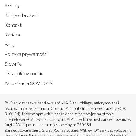
Szkody
Kim jest broker?
Kontakt
Kariera
Blog
Polityka prywatności
Słownik
Lista plików cookie
Aktualizacja COVID-19
Pol Plan jest nazwą handlową spółki A-Plan Holdings, autoryzowaną i
regulowaną przez Financial Conduct Authority (numer rejestracyjny FCA:
310164). Możesz sprawdzić nasze dane rejestracyjne na stronie
internetowej FCA: register.fca.org.uk. A-Plan Holdings jest zarejestrowana w
Anglii i Walii pod numerem rejestracyjnym: 750484.
Zarejestrowane biuro: 2 Des Roches Square, Witney, OX28 4LE. Połączenia
mogą być monitorowane i rejestrowane w celu zapewnienia jakości obsługi.