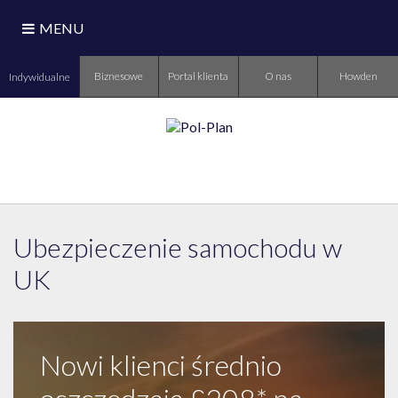
MENU
Biznesowe
Portal klienta
O nas
Howden
Indywidualne
Ubezpieczenie samochodu w
UK
Nowi klienci średnio