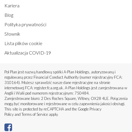
Kariera
Blog
Polityka prywatności
Słownik
Lista plików cookie
Aktualizacja COVID-19
Pol Plan jest nazwą handlową spółki A-Plan Holdings, autoryzowaną i
regulowaną przez Financial Conduct Authority (numer rejestracyjny FCA:
310164). Możesz sprawdzić nasze dane rejestracyjne na stronie
internetowej FCA: register.fca.org.uk. A-Plan Holdings jest zarejestrowana w
Anglii i Walii pod numerem rejestracyjnym: 750484.
Zarejestrowane biuro: 2 Des Roches Square, Witney, OX28 4LE. Połączenia
mogą być monitorowane i rejestrowane w celu zapewnienia jakości obsługi.
This site is protected by reCAPTCHA and the Google
Privacy
Policy
and
Terms of Service
apply.